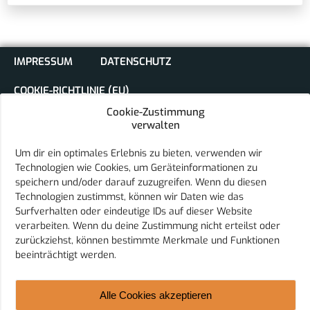
IMPRESSUM
DATENSCHUTZ
COOKIE-RICHTLINIE (EU)
Cookie-Zustimmung
verwalten
Um dir ein optimales Erlebnis zu bieten, verwenden wir
Technologien wie Cookies, um Geräteinformationen zu
speichern und/oder darauf zuzugreifen. Wenn du diesen
Sport Club Eurasburg e.V.
Technologien zustimmst, können wir Daten wie das
Schulstraße 18
Surfverhalten oder eindeutige IDs auf dieser Website
86495 Eurasburg
verarbeiten. Wenn du deine Zustimmung nicht erteilst oder
E-Mail:
vorstand@sc-eurasburg.de
zurückziehst, können bestimmte Merkmale und Funktionen
Telefon: 08208 9598808
beeinträchtigt werden.
Alle Cookies akzeptieren
© 2026 Sport Club Eurasburg