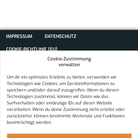
IMPRESSUM
DATENSCHUTZ
COOKIE-RICHTLINIE (EU)
Cookie-Zustimmung
verwalten
Um dir ein optimales Erlebnis zu bieten, verwenden wir
Technologien wie Cookies, um Geräteinformationen zu
speichern und/oder darauf zuzugreifen. Wenn du diesen
Sport Club Eurasburg e.V.
Technologien zustimmst, können wir Daten wie das
Schulstraße 18
Surfverhalten oder eindeutige IDs auf dieser Website
86495 Eurasburg
verarbeiten. Wenn du deine Zustimmung nicht erteilst oder
E-Mail:
vorstand@sc-eurasburg.de
zurückziehst, können bestimmte Merkmale und Funktionen
Telefon: 08208 9598808
beeinträchtigt werden.