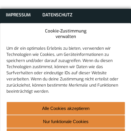
IMPRESSUM
DATENSCHUTZ
COOKIE-RICHTLINIE (EU)
Cookie-Zustimmung
verwalten
Um dir ein optimales Erlebnis zu bieten, verwenden wir
Technologien wie Cookies, um Geräteinformationen zu
speichern und/oder darauf zuzugreifen. Wenn du diesen
Technologien zustimmst, können wir Daten wie das
Sport Club Eurasburg e.V.
Surfverhalten oder eindeutige IDs auf dieser Website
Schulstraße 18
verarbeiten. Wenn du deine Zustimmung nicht erteilst oder
86495 Eurasburg
zurückziehst, können bestimmte Merkmale und Funktionen
E-Mail:
vorstand@sc-eurasburg.de
beeinträchtigt werden.
Telefon: 08208 9598808
Alle Cookies akzeptieren
© 2026 Sport Club Eurasburg
Nur funktionale Cookies