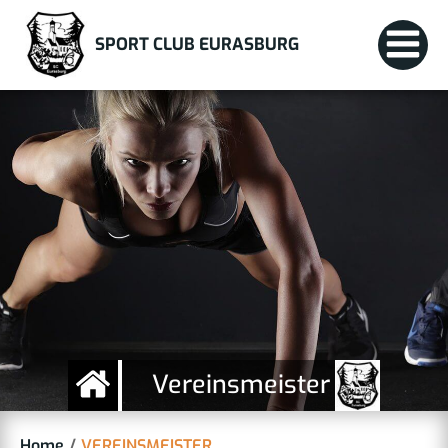
Zum
Inhalt
SPORT CLUB EURASBURG
springen
Vereinsmeister
Home
VEREINSMEISTER