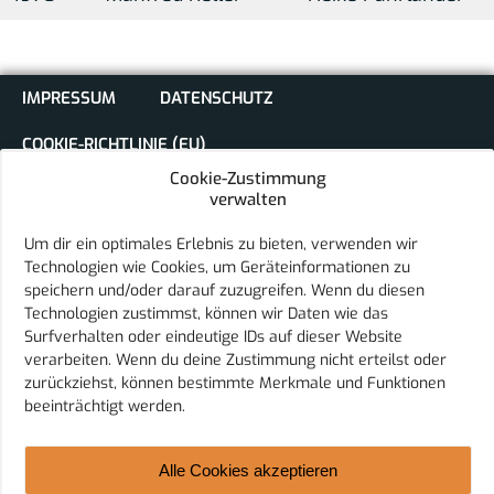
IMPRESSUM
DATENSCHUTZ
COOKIE-RICHTLINIE (EU)
Cookie-Zustimmung
verwalten
Um dir ein optimales Erlebnis zu bieten, verwenden wir
Technologien wie Cookies, um Geräteinformationen zu
speichern und/oder darauf zuzugreifen. Wenn du diesen
Sport Club Eurasburg e.V.
Technologien zustimmst, können wir Daten wie das
Schulstraße 18
Surfverhalten oder eindeutige IDs auf dieser Website
86495 Eurasburg
verarbeiten. Wenn du deine Zustimmung nicht erteilst oder
E-Mail:
vorstand@sc-eurasburg.de
zurückziehst, können bestimmte Merkmale und Funktionen
Telefon: 08208 9598808
beeinträchtigt werden.
Alle Cookies akzeptieren
© 2026 Sport Club Eurasburg